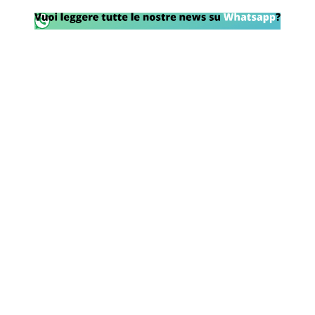
Rassegna Lazio
Social
Calcio
Serie A
Champions League
Europa League
Altri Sport
Formula 1
Tennis
Vela