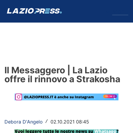
↓
Menu
Lazio
News
Il Messaggero | La Lazio
Formello
offre il rinnovo a Strakosha
Infortuni
Primavera
Calciomercato
Debora D'Angelo
02.10.2021 08:45
/
Lazio Women