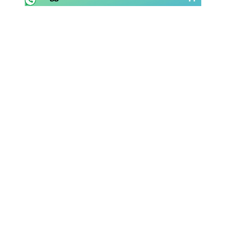
Rassegna Lazio
Social
Calcio
Serie A
Champions League
Europa League
Altri Sport
Formula 1
Tennis
Vela