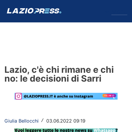
↓
Menu
Lazio
News
Lazio, c'è chi rimane e chi
Formello
no: le decisioni di Sarri
Infortuni
Primavera
Calciomercato
Giulia Bellocchi
03.06.2022 09:19
/
Lazio Women