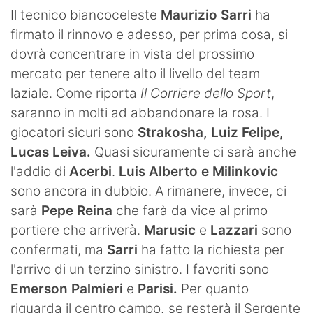
SHOP LAZIO
Il tecnico biancoceleste
Maurizio Sarri
ha
firmato il rinnovo e adesso, per prima cosa, si
Contatti
dovrà concentrare in vista del prossimo
mercato per tenere alto il livello del team
laziale. Come riporta
Il Corriere dello Sport
,
saranno in molti ad abbandonare la rosa. I
giocatori sicuri sono
Strakosha, Luiz Felipe,
Lucas Leiva.
Quasi sicuramente ci sarà anche
l'addio di
Acerbi
.
Luis Alberto e Milinkovic
sono ancora in dubbio. A rimanere, invece, ci
sarà
Pepe
Reina
che farà da vice al primo
portiere che arriverà.
Marusic
e
Lazzari
sono
confermati, ma
Sarri
ha fatto la richiesta per
l'arrivo di un terzino sinistro. I favoriti sono
Emerson Palmieri
e
Parisi.
Per quanto
riguarda il centro campo
,
se resterà il Sergente