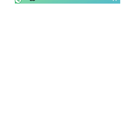
Rassegna Lazio
Social
Calcio
Serie A
Champions League
Europa League
Altri Sport
Formula 1
Tennis
Vela