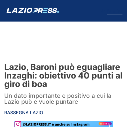
↓
Menu
Lazio
News
Lazio, Baroni può eguagliare
Formello
Inzaghi: obiettivo 40 punti al
giro di boa
Infortuni
Un dato importante e positivo a cui la
Primavera
Lazio può e vuole puntare
Calciomercato
RASSEGNA LAZIO
Lazio Women