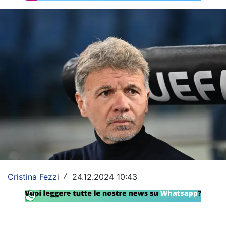
Rassegna Lazio
Social
Calcio
Serie A
Champions League
Europa League
Altri Sport
Formula 1
Cristina Fezzi
24.12.2024 10:43
/
Tennis
Vela