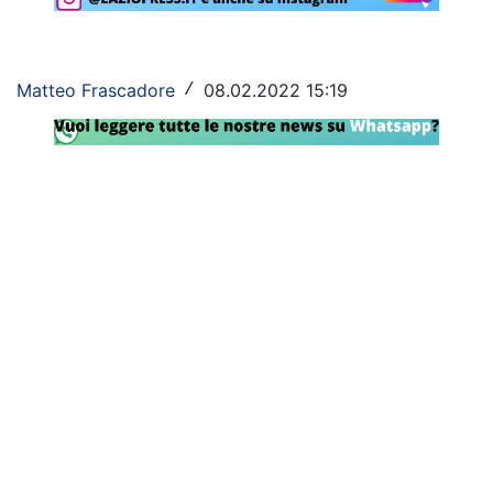
Rassegna Lazio
Social
Matteo Frascadore
08.02.2022 15:19
/
Calcio
Serie A
Champions League
Europa League
Altri Sport
Formula 1
Tennis
Vela