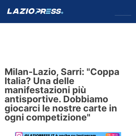
↓
Menu
Lazio
News
Milan-Lazio, Sarri: "Coppa
Formello
Italia? Una delle
manifestazioni più
Infortuni
antisportive. Dobbiamo
Primavera
giocarci le nostre carte in
ogni competizione"
Calciomercato
Lazio Women