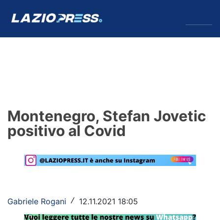
↓
Menu
Lazio
News
Montenegro, Stefan Jovetic
Formello
positivo al Covid
Infortuni
Primavera
Calciomercato
Gabriele Rogani
12.11.2021 18:05
/
Lazio Women