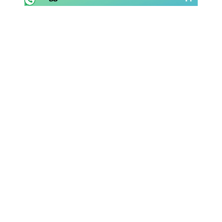
Rassegna Lazio
Social
Calcio
Serie A
Champions League
Europa League
Altri Sport
Formula 1
Tennis
Vela