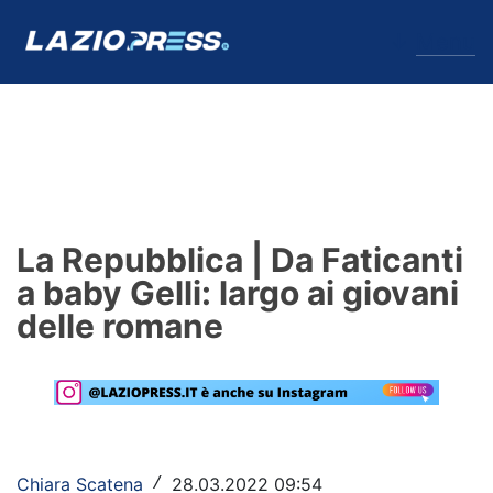
↓
Menu
Lazio
News
La Repubblica | Da Faticanti
Formello
a baby Gelli: largo ai giovani
delle romane
Infortuni
Primavera
Calciomercato
Lazio Women
Chiara Scatena
28.03.2022 09:54
/