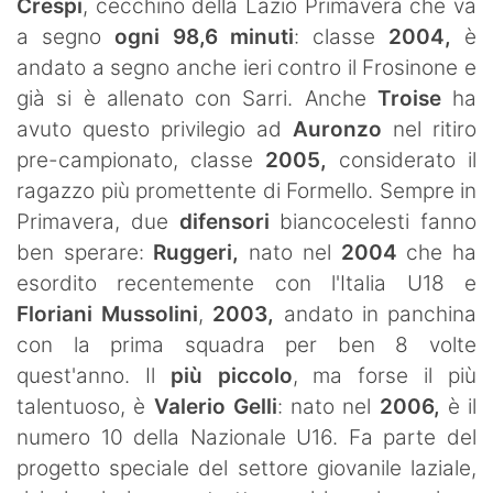
Crespi
, cecchino della Lazio Primavera che va
a segno
ogni 98,6 minuti
: classe
2004,
è
andato a segno anche ieri contro il Frosinone e
già si è allenato con Sarri. Anche
Troise
ha
avuto questo privilegio ad
Auronzo
nel ritiro
pre-campionato, classe
2005,
considerato il
ragazzo più promettente di Formello. Sempre in
Primavera, due
difensori
biancocelesti fanno
ben sperare:
Ruggeri,
nato nel
2004
che ha
esordito recentemente con l'Italia U18 e
Floriani Mussolini
,
2003,
andato in panchina
con la prima squadra per ben 8 volte
quest'anno. Il
più piccolo
, ma forse il più
talentuoso, è
Valerio Gelli
: nato nel
2006,
è il
numero 10 della Nazionale U16. Fa parte del
progetto speciale del settore giovanile laziale,