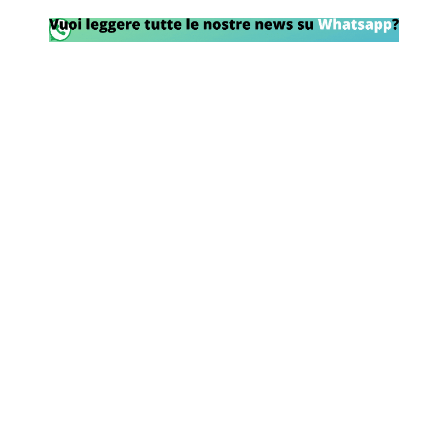
Rassegna Lazio
Social
Calcio
Serie A
Champions League
Europa League
Altri Sport
Formula 1
Tennis
Vela