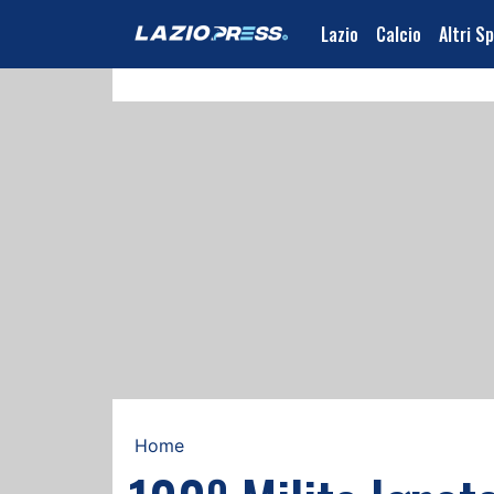
Lazio
Calcio
Altri S
Home