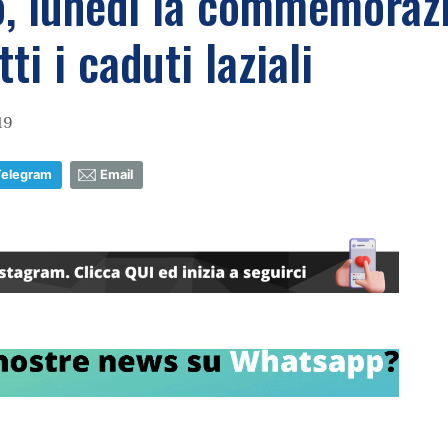
o, lunedì la commemorazi
ti i caduti laziali
19
Telegram
Email