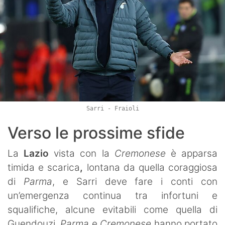
Sarri - Fraioli
Verso le prossime sfide
La
Lazio
vista con la
Cremonese
è apparsa
timida e scarica
,
lontana da quella coraggiosa
di
Parma
, e Sarri deve fare i conti con
un’emergenza continua tra infortuni e
squalifiche, alcune evitabili come quella di
Guendouzi.
Parma
e
Cremonese
hanno portato