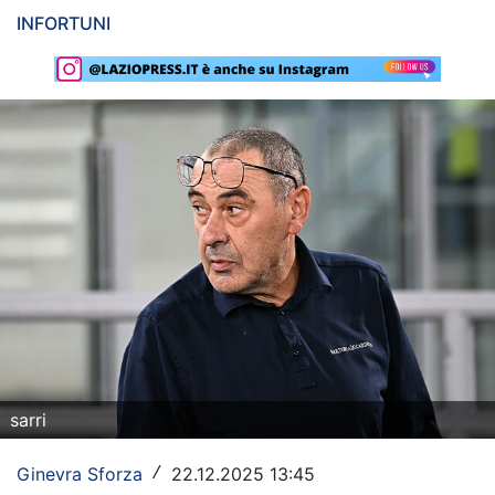
INFORTUNI
Rassegna Lazio
Social
Calcio
Serie A
Champions League
Europa League
Altri Sport
Formula 1
Tennis
sarri
Vela
Ginevra Sforza
22.12.2025 13:45
/