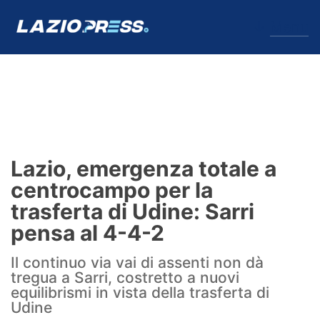
↓
Menu
Lazio
News
Lazio, emergenza totale a
Formello
centrocampo per la
trasferta di Udine: Sarri
Infortuni
pensa al 4-4-2
Primavera
Il continuo via vai di assenti non dà
tregua a Sarri, costretto a nuovi
Calciomercato
equilibrismi in vista della trasferta di
Udine
Lazio Women