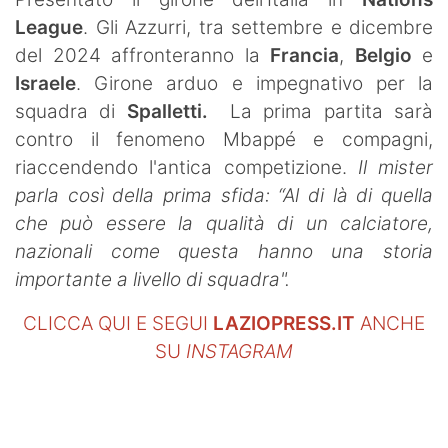
SHOP LAZIO
League
. Gli Azzurri, tra settembre e dicembre
del 2024 affronteranno la
Francia
,
Belgio
e
Contatti
Israele
. Girone arduo e impegnativo per la
squadra di
Spalletti.
La prima partita sarà
contro il fenomeno Mbappé e compagni,
riaccendendo l'antica competizione.
Il mister
parla così della prima sfida: “Al di là di quella
che può essere la qualità di un calciatore,
nazionali come questa hanno una storia
importante a livello di squadra".
CLICCA QUI E SEGUI
LAZIOPRESS.IT
ANCHE
SU
INSTAGRAM