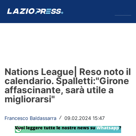
↓
Menu
Lazio
News
Nations League| Reso noto il
Formello
calendario. Spalletti:"Girone
affascinante, sarà utile a
Infortuni
migliorarsi"
Primavera
Calciomercato
Francesco Baldassarra
09.02.2024 15:47
/
Lazio Women