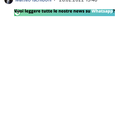
Rassegna Lazio
Social
Calcio
Serie A
Champions League
Europa League
Altri Sport
Formula 1
Tennis
Vela