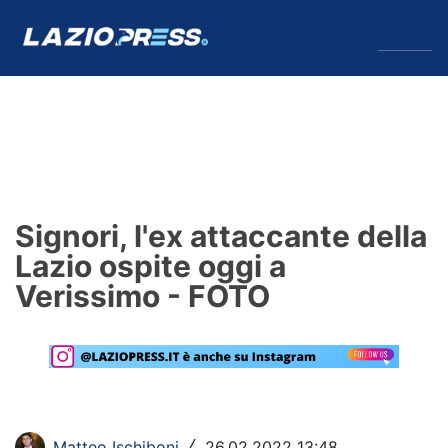
↓
Menu
Lazio
News
Signori, l'ex attaccante della
Formello
Lazio ospite oggi a
Verissimo - FOTO
Infortuni
Primavera
Calciomercato
Lazio Women
Matteo Ischiboni
26.02.2022 13:48
/