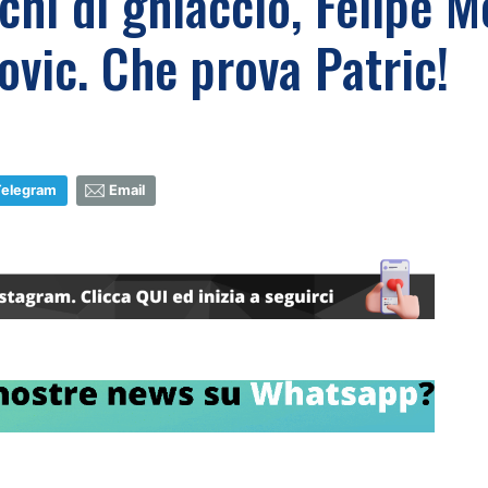
chi di ghiaccio, Felipe 
ovic. Che prova Patric!
Telegram
Email