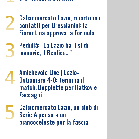
2
Calciomercato Lazio, ripartono i
contatti per Brescianini: la
Fiorentina approva la formula
3
Pedullà: "La Lazio ha il sì di
Ivanovic, il Benfica…"
4
Amichevole Live | Lazio-
Ostiamare 4-0: termina il
match. Doppiette per Ratkov e
Zaccagni
5
Calciomercato Lazio, un club di
Serie A pensa a un
biancoceleste per la fascia