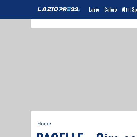
Lazio
Calcio
Altri S
Home