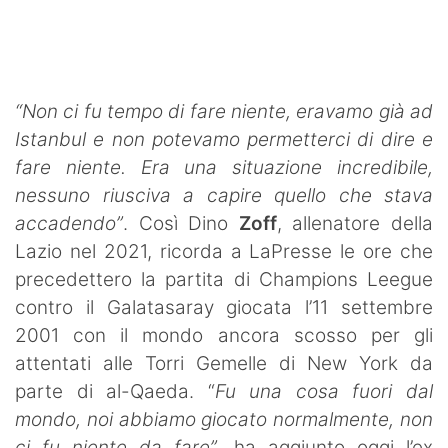
SHOP LAZIO
Contatti
“Non ci fu tempo di fare niente, eravamo già ad
Istanbul e non potevamo permetterci di dire e
fare niente. Era una situazione incredibile,
nessuno riusciva a capire quello che stava
accadendo”
. Così Dino
Zoff
, allenatore della
Lazio nel 2021, ricorda a LaPresse le ore che
precedettero la partita di Champions Leegue
contro il Galatasaray giocata l’11 settembre
2001 con il mondo ancora scosso per gli
attentati alle Torri Gemelle di New York da
parte di al-Qaeda. “
Fu una cosa fuori dal
mondo, noi abbiamo giocato normalmente, non
ci fu niente da fare”
, ha aggiunto oggi l’ex