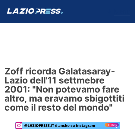
↓
Menu
Lazio
News
Zoff ricorda Galatasaray-
Formello
Lazio dell'11 settmebre
2001: "Non potevamo fare
Infortuni
altro, ma eravamo sbigottiti
Primavera
come il resto del mondo"
Calciomercato
Lazio Women