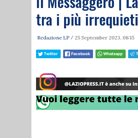
Il Messaggero | La
tra i più irrequie
Redazione LP
25 September 2023, 08:15
/
Twitter
Facebook
Whatsapp