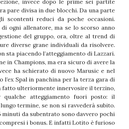
rezione, invece dopo le prime sei partite
dra pare divisa in due blocchi. Da una parte
gli scontenti reduci da poche occasioni.
 di ogni allenatore, ma se lo scorso anno
estione del gruppo, ora, oltre al trend di
pure diverse grane individuali da risolvere.
n sta piacendo l’atteggiamento di Lazzari.
ione in Champions, ma era sicuro di avere la
vece ha schierato di nuovo Marusic e nel
do l’ex Spal in panchina per la terza gara di
a fatto ulteriormente innervosire il terzino,
r qualche atteggiamento fuori posto: il
 lungo termine, se non si ravvederà subito.
5 minuti da subentrato sono davvero pochi
compresi i bonus. E infatti Lotito è furioso