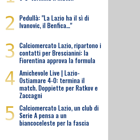
2
Pedullà: "La Lazio ha il sì di
Ivanovic, il Benfica…"
3
Calciomercato Lazio, ripartono i
contatti per Brescianini: la
Fiorentina approva la formula
4
Amichevole Live | Lazio-
Ostiamare 4-0: termina il
match. Doppiette per Ratkov e
Zaccagni
5
Calciomercato Lazio, un club di
Serie A pensa a un
biancoceleste per la fascia