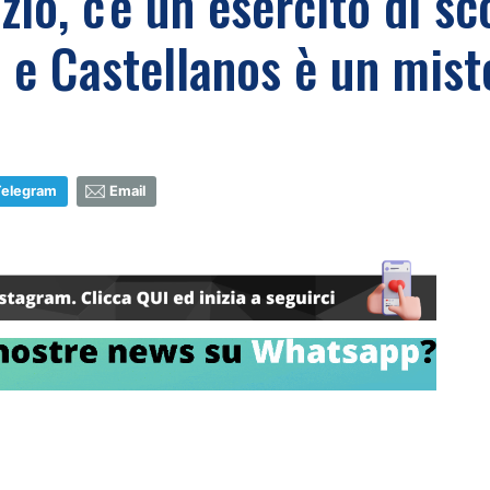
zio, c'è un esercito di sc
ti e Castellanos è un mist
Telegram
Email