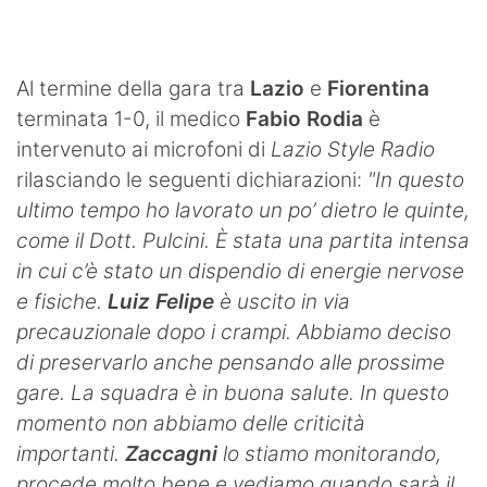
SHOP LAZIO
Contatti
Al termine della gara tra
Lazio
e
Fiorentina
terminata 1-0, il medico
Fabio
Rodia
è
intervenuto ai microfoni di
Lazio Style Radio
rilasciando le seguenti dichiarazioni:
"In questo
ultimo tempo ho lavorato un po’ dietro le quinte,
come il Dott. Pulcini. È stata una partita intensa
in cui c’è stato un dispendio di energie nervose
e fisiche.
Luiz Felipe
è uscito in via
precauzionale dopo i crampi. Abbiamo deciso
di preservarlo anche pensando alle prossime
gare. La squadra è in buona salute. In questo
momento non abbiamo delle criticità
importanti.
Zaccagni
lo stiamo monitorando,
procede molto bene e vediamo quando sarà il