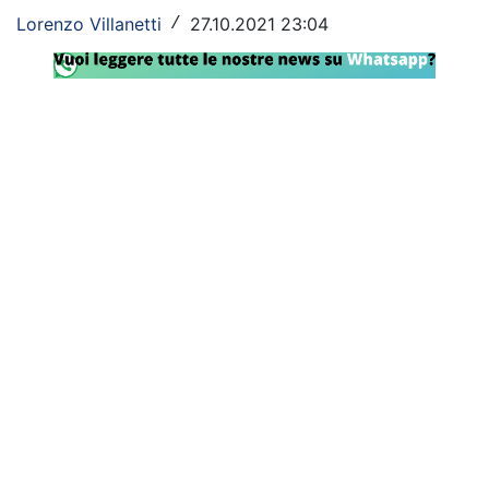
Lorenzo Villanetti
27.10.2021 23:04
/
Rassegna Lazio
Social
Calcio
Serie A
Champions League
Europa League
Altri Sport
Formula 1
Tennis
Vela