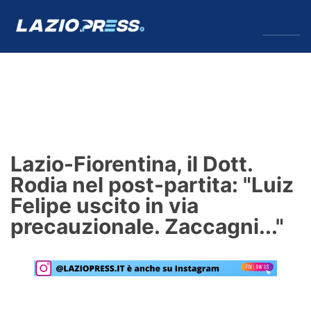
↓
Menu
Lazio
News
Lazio-Fiorentina, il Dott.
Formello
Rodia nel post-partita: "Luiz
Felipe uscito in via
Infortuni
precauzionale. Zaccagni..."
Primavera
Calciomercato
Lazio Women