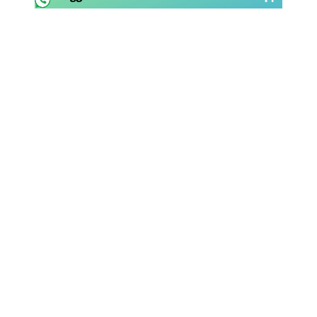
Rassegna Lazio
Social
Calcio
Serie A
Champions League
Europa League
Altri Sport
Formula 1
Tennis
Vela