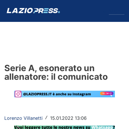
↓
Menu
Lazio
News
Serie A, esonerato un
Formello
allenatore: il comunicato
Infortuni
Primavera
Calciomercato
Lorenzo Villanetti
15.01.2022 13:06
/
Lazio Women