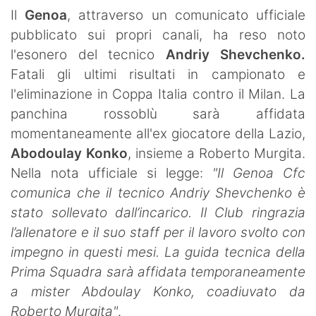
SHOP LAZIO
Il
Genoa
, attraverso un comunicato ufficiale
pubblicato sui propri canali, ha reso noto
Contatti
l'esonero del tecnico
Andriy Shevchenko.
Fatali gli ultimi risultati in campionato e
l'eliminazione in Coppa Italia contro il Milan. La
panchina rossoblù sarà affidata
momentaneamente all'ex giocatore della Lazio,
Abodoulay Konko
, insieme a Roberto Murgita.
Nella nota ufficiale si legge:
"Il Genoa Cfc
comunica che il tecnico Andriy Shevchenko è
stato sollevato dall’incarico. Il Club ringrazia
l’allenatore e il suo staff per il lavoro svolto con
impegno in questi mesi. La guida tecnica della
Prima Squadra sarà affidata temporaneamente
a mister Abdoulay Konko, coadiuvato da
Roberto Murgita"
.