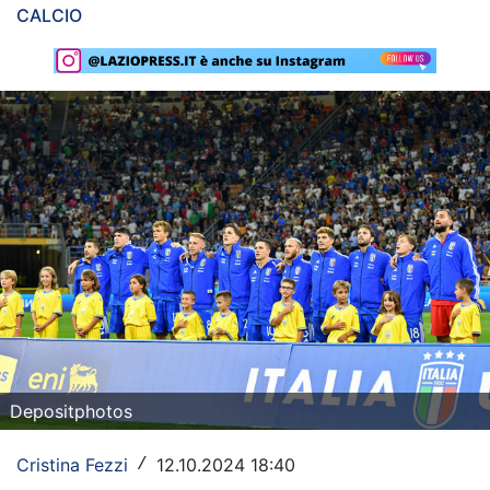
CALCIO
Rassegna Lazio
Social
Calcio
Serie A
Champions League
Europa League
Altri Sport
Formula 1
Depositphotos
Tennis
Vela
Cristina Fezzi
12.10.2024 18:40
/