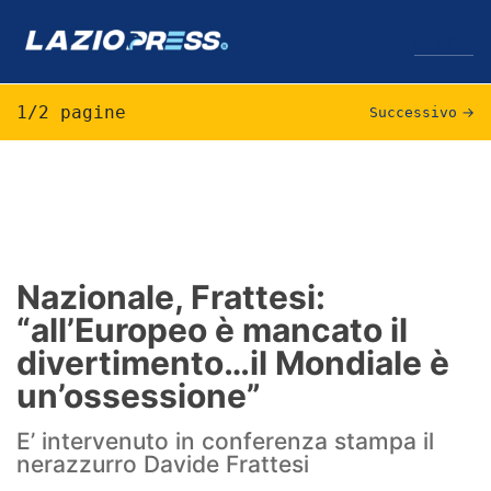
↓
Menu
1/2 pagine
Successivo
→
Lazio
News
Formello
Nazionale, Frattesi:
“all’Europeo è mancato il
Infortuni
divertimento…il Mondiale è
Primavera
un’ossessione”
Calciomercato
E’ intervenuto in conferenza stampa il
nerazzurro Davide Frattesi
Lazio Women