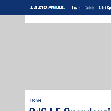
Lazio
Calcio
Altri S
Home