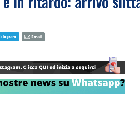
è in ritardo: arrivo slitt
Telegram
Email