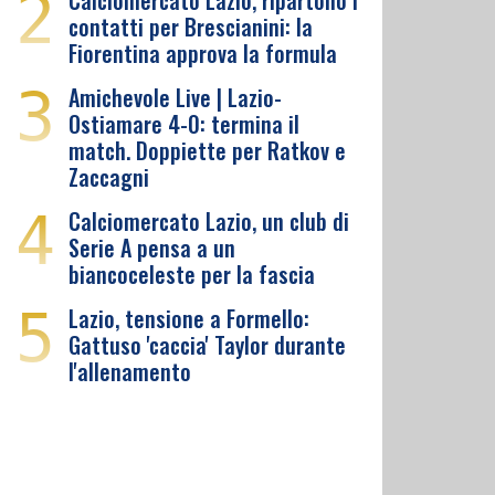
2
Calciomercato Lazio, ripartono i
contatti per Brescianini: la
Fiorentina approva la formula
3
Amichevole Live | Lazio-
Ostiamare 4-0: termina il
match. Doppiette per Ratkov e
Zaccagni
4
Calciomercato Lazio, un club di
Serie A pensa a un
biancoceleste per la fascia
5
Lazio, tensione a Formello:
Gattuso 'caccia' Taylor durante
l'allenamento