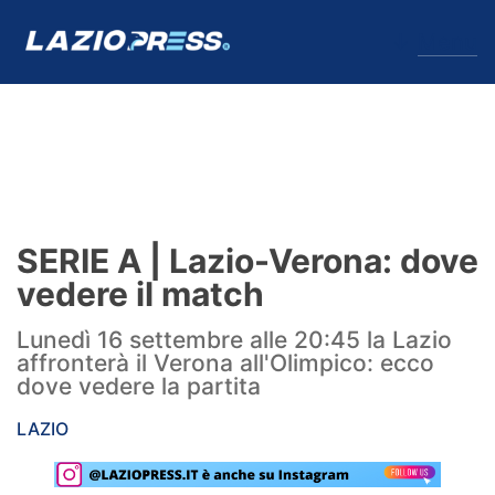
↓
Menu
Lazio
News
SERIE A | Lazio-Verona: dove
Formello
vedere il match
Infortuni
Lunedì 16 settembre alle 20:45 la Lazio
affronterà il Verona all'Olimpico: ecco
Primavera
dove vedere la partita
Calciomercato
LAZIO
Lazio Women