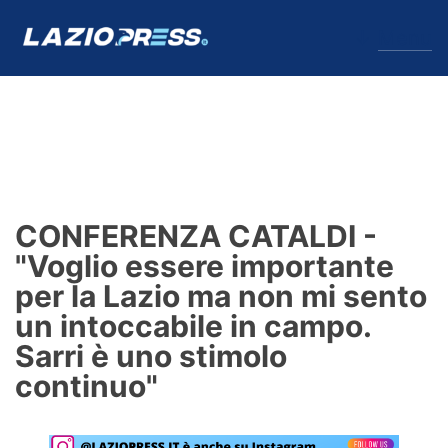
↓
Menu
Lazio
News
CONFERENZA CATALDI -
Formello
"Voglio essere importante
per la Lazio ma non mi sento
Infortuni
un intoccabile in campo.
Primavera
Sarri è uno stimolo
continuo"
Calciomercato
Lazio Women