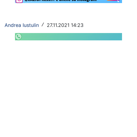
Rassegna Lazio
Social
Andrea Iustulin
27.11.2021 14:23
/
Calcio
Serie A
Champions League
Europa League
Altri Sport
Formula 1
Tennis
Vela