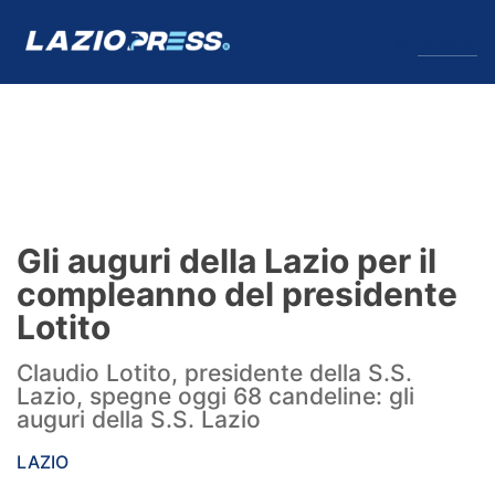
↓
Menu
Lazio
News
Gli auguri della Lazio per il
Formello
compleanno del presidente
Lotito
Infortuni
Claudio Lotito, presidente della S.S.
Primavera
Lazio, spegne oggi 68 candeline: gli
auguri della S.S. Lazio
Calciomercato
LAZIO
Lazio Women