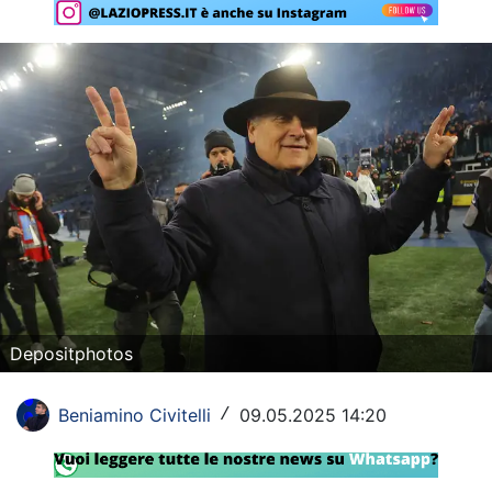
Rassegna Lazio
Social
Calcio
Serie A
Champions League
Europa League
Altri Sport
Depositphotos
Formula 1
Tennis
Beniamino Civitelli
09.05.2025 14:20
/
Vela