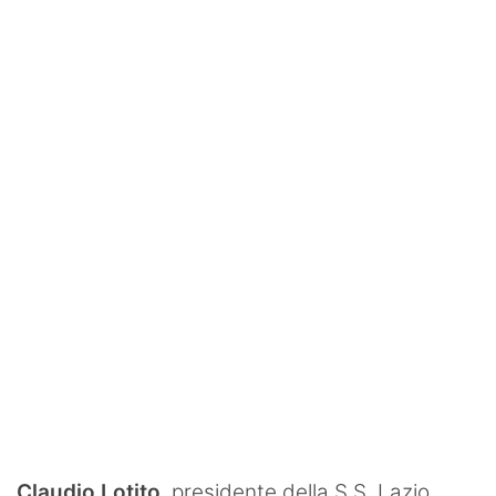
SHOP LAZIO
Contatti
Claudio Lotito
, presidente della S.S. Lazio,