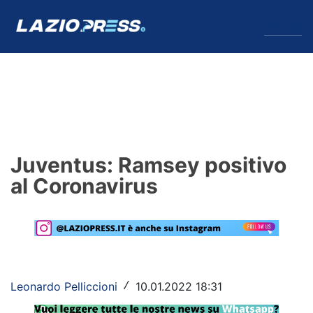
↓
Menu
Lazio
News
Juventus: Ramsey positivo
Formello
al Coronavirus
Infortuni
Primavera
Calciomercato
Leonardo Pelliccioni
10.01.2022 18:31
/
Lazio Women