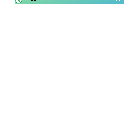
Rassegna Lazio
Social
Calcio
Serie A
Champions League
Europa League
Altri Sport
Formula 1
Tennis
Vela