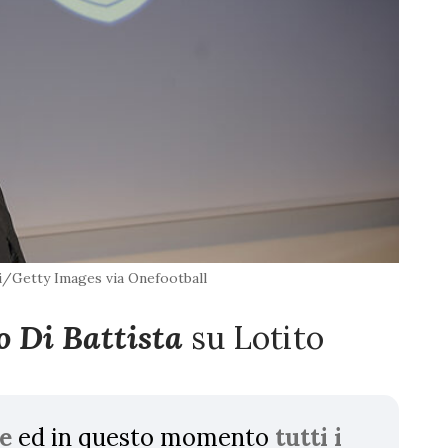
/Getty Images via Onefootball
o Di Battista
su Lotito
e
ed in questo momento
tutti i