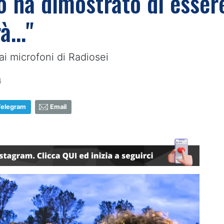
to ha dimostrato di esse
..."
ai microfoni di Radiosei
4
Telegram
Email