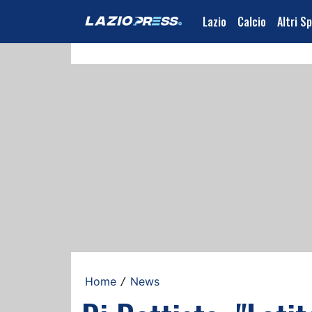
Lazio
Calcio
Altri S
Home
News
/