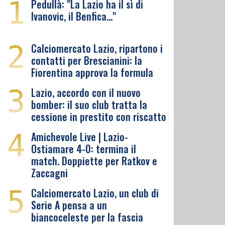
1
Pedullà: "La Lazio ha il sì di
Ivanovic, il Benfica…"
2
Calciomercato Lazio, ripartono i
contatti per Brescianini: la
Fiorentina approva la formula
3
Lazio, accordo con il nuovo
bomber: il suo club tratta la
cessione in prestito con riscatto
4
Amichevole Live | Lazio-
Ostiamare 4-0: termina il
match. Doppiette per Ratkov e
Zaccagni
5
Calciomercato Lazio, un club di
Serie A pensa a un
biancoceleste per la fascia