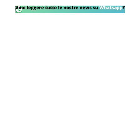
Rassegna Lazio
Social
Calcio
Serie A
Champions League
Europa League
Altri Sport
Formula 1
Tennis
Vela