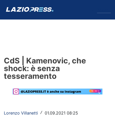
↓
Menu
Lazio
News
CdS | Kamenovic, che
Formello
shock: è senza
tesseramento
Infortuni
Primavera
Calciomercato
Lazio Women
Lorenzo Villanetti
01.09.2021 08:25
/