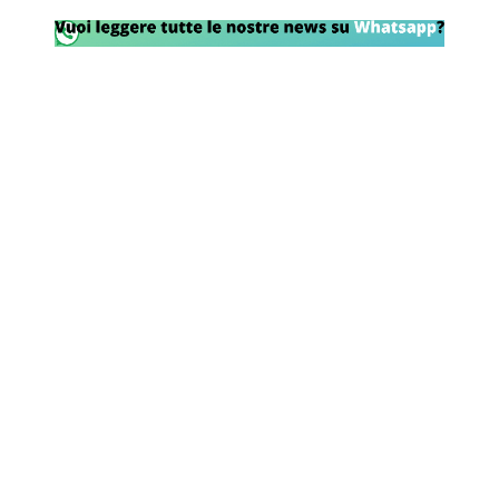
Rassegna Lazio
Social
Calcio
Serie A
Champions League
Europa League
Altri Sport
Formula 1
Tennis
Vela