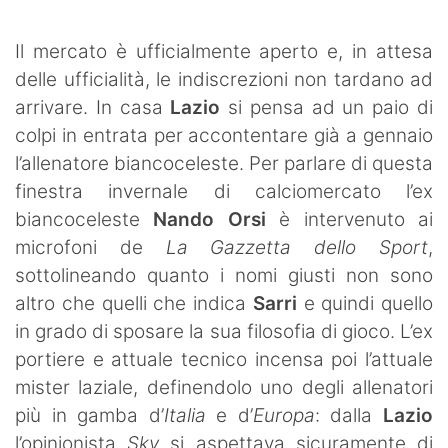
SHOP LAZIO
Il mercato è ufficialmente aperto e, in attesa
Contatti
delle ufficialità, le indiscrezioni non tardano ad
arrivare. In casa
Lazio
si pensa ad un paio di
colpi in entrata per accontentare già a gennaio
l’allenatore biancoceleste. Per parlare di questa
finestra invernale di calciomercato l’ex
biancoceleste
Nando Orsi
è intervenuto ai
microfoni de
La Gazzetta dello Sport
,
sottolineando quanto i nomi giusti non sono
altro che quelli che indica
Sarri
e quindi quello
in grado di sposare la sua filosofia di gioco. L’ex
portiere e attuale tecnico incensa poi l’attuale
mister laziale, definendolo uno degli allenatori
più in gamba d’
Italia
e d’
Europa
: dalla
Lazio
l’opinionista
Sky
si aspettava sicuramente di