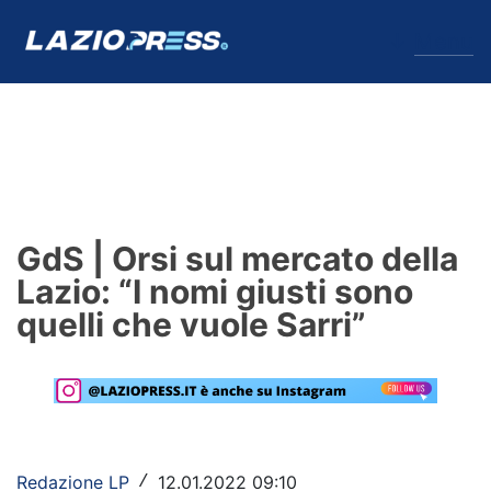
↓
Menu
Lazio
News
GdS | Orsi sul mercato della
Formello
Lazio: “I nomi giusti sono
quelli che vuole Sarri”
Infortuni
Primavera
Calciomercato
Lazio Women
Redazione LP
12.01.2022 09:10
/