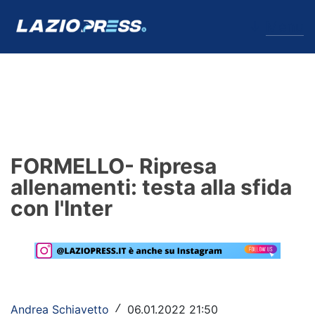
↓
Menu
Lazio
News
FORMELLO- Ripresa
Formello
allenamenti: testa alla sfida
con l'Inter
Infortuni
Primavera
Calciomercato
Lazio Women
Andrea Schiavetto
06.01.2022 21:50
/