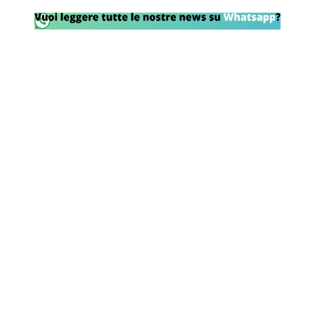
Rassegna Lazio
Social
Calcio
Serie A
Champions League
Europa League
Altri Sport
Formula 1
Tennis
Vela