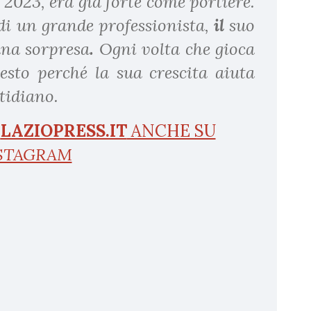
 2023, era già forte
come portiere.
di un grande professionista,
il
suo
na sorpresa
.
Ogni volta che gioca
uesto perché la sua crescita aiuta
tidiano.
I
LAZIOPRESS.IT
ANCHE SU
STAGRAM