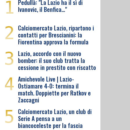
1
Pedullà: "La Lazio ha il sì di
Ivanovic, il Benfica…"
2
Calciomercato Lazio, ripartono i
contatti per Brescianini: la
Fiorentina approva la formula
3
Lazio, accordo con il nuovo
bomber: il suo club tratta la
cessione in prestito con riscatto
4
Amichevole Live | Lazio-
Ostiamare 4-0: termina il
match. Doppiette per Ratkov e
Zaccagni
5
Calciomercato Lazio, un club di
Serie A pensa a un
biancoceleste per la fascia