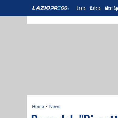
Lazio
Calcio
Altri S
Home
News
/