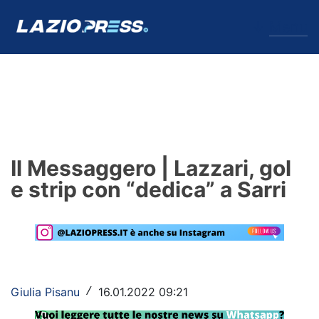
↓
Menu
Lazio
News
Il Messaggero | Lazzari, gol
Formello
e strip con “dedica” a Sarri
Infortuni
Primavera
Calciomercato
Giulia Pisanu
16.01.2022 09:21
/
Lazio Women