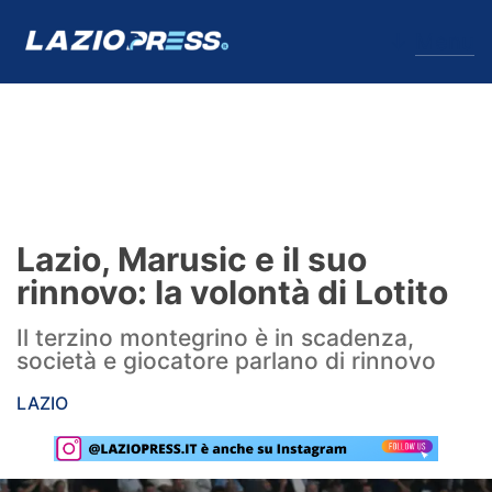
↓
Menu
Lazio
News
Lazio, Marusic e il suo
Formello
rinnovo: la volontà di Lotito
Infortuni
Il terzino montegrino è in scadenza,
società e giocatore parlano di rinnovo
Primavera
LAZIO
Calciomercato
Lazio Women