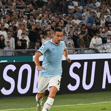
Rassegna Lazio
Social
Calcio
Serie A
Champions League
Europa League
Altri Sport
Formula 1
Tennis
Vela