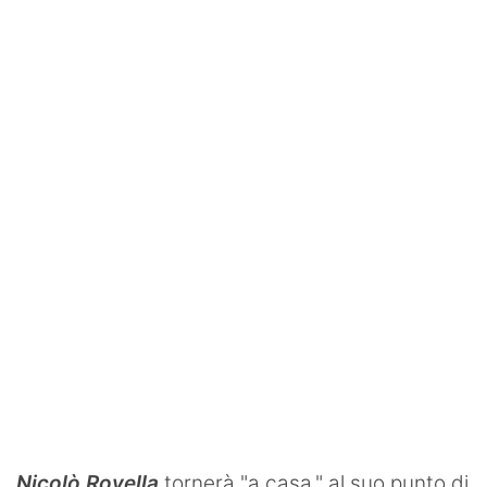
SHOP LAZIO
Contatti
Nicolò Rovella
tornerà "a casa," al suo punto di