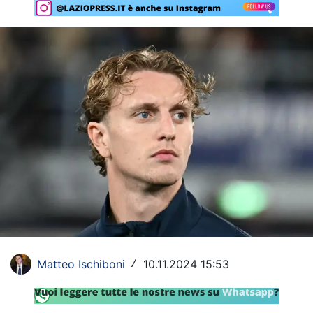
Rassegna Lazio
Social
Calcio
Serie A
Champions League
Europa League
Altri Sport
Formula 1
Tennis
Matteo Ischiboni
10.11.2024 15:53
/
Vela