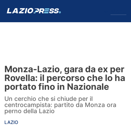
↓
Menu
Lazio
News
Monza-Lazio, gara da ex per
Formello
Rovella: il percorso che lo ha
portato fino in Nazionale
Infortuni
Un cerchio che si chiude per il
Primavera
centrocampista: partito da Monza ora
perno della Lazio
Calciomercato
LAZIO
Lazio Women