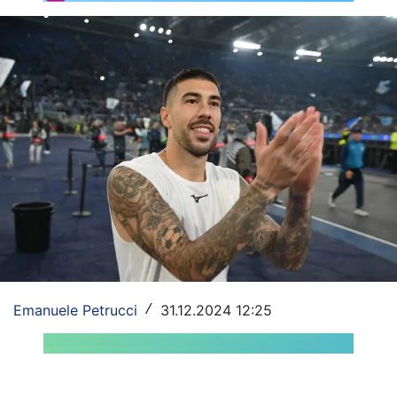
Rassegna Lazio
Social
Calcio
Serie A
Champions League
Europa League
Altri Sport
Formula 1
Emanuele Petrucci
31.12.2024 12:25
/
Tennis
Vela