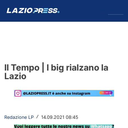
↓
Menu
Lazio
News
Il Tempo | I big rialzano la
Formello
Lazio
Infortuni
Primavera
Calciomercato
Redazione LP
14.09.2021 08:45
/
Lazio Women