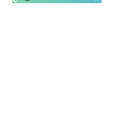
Rassegna Lazio
Social
Calcio
Serie A
Champions League
Europa League
Altri Sport
Formula 1
Tennis
Vela