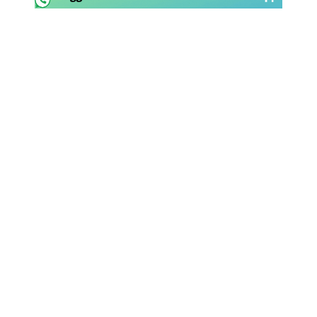
Rassegna Lazio
Social
Calcio
Serie A
Champions League
Europa League
Altri Sport
Formula 1
Tennis
Vela