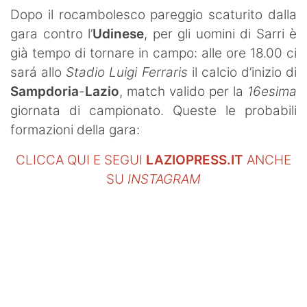
SHOP LAZIO
Dopo il rocambolesco pareggio scaturito dalla
gara contro l’
Udinese
, per gli uomini di Sarri è
Contatti
già tempo di tornare in campo: alle ore 18.00 ci
sará allo
Stadio Luigi Ferraris
il calcio d’inizio di
Sampdoria
-
Lazio
, match valido per la
16esima
giornata di campionato. Queste le probabili
formazioni della gara:
CLICCA QUI E SEGUI
LAZIOPRESS.IT
ANCHE
SU
INSTAGRAM