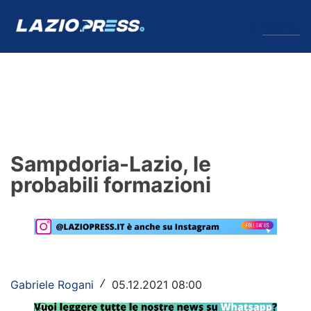
↓
Menu
Lazio
News
Sampdoria-Lazio, le
Formello
probabili formazioni
Infortuni
Primavera
Calciomercato
Gabriele Rogani
05.12.2021 08:00
/
Lazio Women