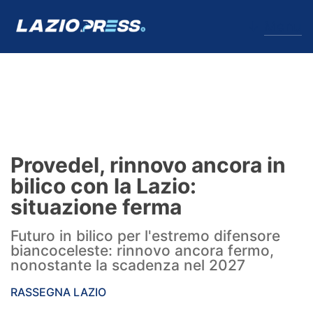
↓
Menu
Lazio
News
Provedel, rinnovo ancora in
Formello
bilico con la Lazio:
situazione ferma
Infortuni
Futuro in bilico per l'estremo difensore
Primavera
biancoceleste: rinnovo ancora fermo,
nonostante la scadenza nel 2027
Calciomercato
RASSEGNA LAZIO
Lazio Women