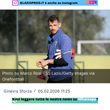
Rassegna Lazio
Social
Calcio
Serie A
Champions League
Europa League
Altri Sport
Photo by Marco Rosi - SS Lazio/Getty Images via
Onefootball
Formula 1
Ginevra Sforza
05.02.2026 11:25
/
Tennis
Vela