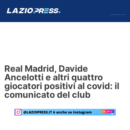
↓
Menu
Lazio
News
Real Madrid, Davide
Formello
Ancelotti e altri quattro
giocatori positivi al covid: il
Infortuni
comunicato del club
Primavera
Calciomercato
Lazio Women