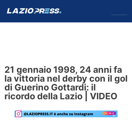
↓
Menu
Lazio
News
21 gennaio 1998, 24 anni fa
Formello
la vittoria nel derby con il gol
di Guerino Gottardi: il
Infortuni
ricordo della Lazio | VIDEO
Primavera
Calciomercato
Lazio Women