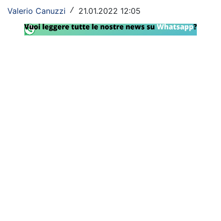
Valerio Canuzzi
21.01.2022 12:05
/
Rassegna Lazio
Social
Calcio
Serie A
Champions League
Europa League
Altri Sport
Formula 1
Tennis
Vela