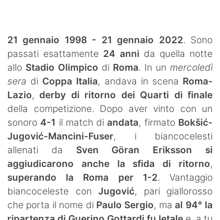
SHOP LAZIO
Contatti
21 gennaio 1998 - 21 gennaio 2022
. Sono
passati esattamente
24 anni
da quella notte
allo
Stadio Olimpico
di
Roma
. In un
mercoledì
sera
di
Coppa Italia
, andava in scena
Roma-
Lazio
,
derby di ritorno dei Quarti di finale
della competizione. Dopo aver vinto con un
sonoro
4-1
il match di
andata
, firmato
Bokšić-
Jugović-Mancini-Fuser
, i biancocelesti
allenati da
Sven Göran Eriksson
si
aggiudicarono anche la sfida di ritorno
,
superando la Roma per 1-2
. Vantaggio
biancoceleste con
Jugović
, pari giallorosso
che porta il nome di
Paulo Sergio
, ma
al 94° la
ripartenza di Guerino Gottardi fu letale
e, a tu