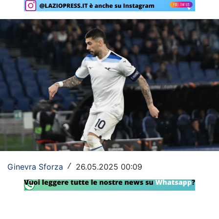
Rassegna Lazio
Social
Calcio
Serie A
Champions League
Europa League
Altri Sport
Formula 1
Ginevra Sforza
26.05.2025 00:09
/
Tennis
Vela