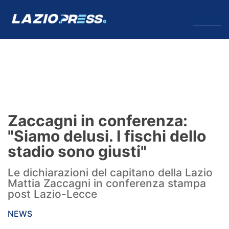
↓
Menu
Lazio
News
Zaccagni in conferenza:
Formello
"Siamo delusi. I fischi dello
stadio sono giusti"
Infortuni
Le dichiarazioni del capitano della Lazio
Primavera
Mattia Zaccagni in conferenza stampa
post Lazio-Lecce
Calciomercato
NEWS
Lazio Women