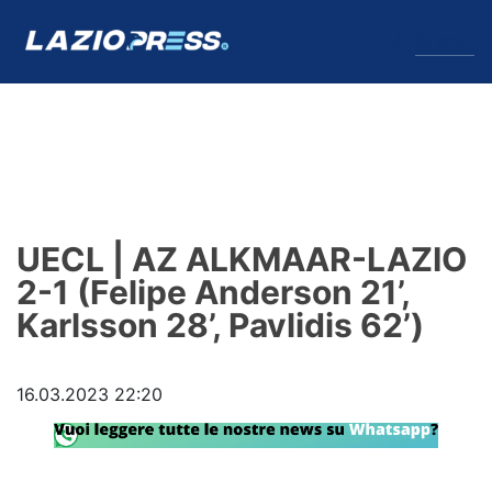
↓
Menu
Lazio
News
UECL | AZ ALKMAAR-LAZIO
Formello
2-1 (Felipe Anderson 21’,
Karlsson 28’, Pavlidis 62’)
Infortuni
Primavera
16.03.2023 22:20
Calciomercato
Lazio Women