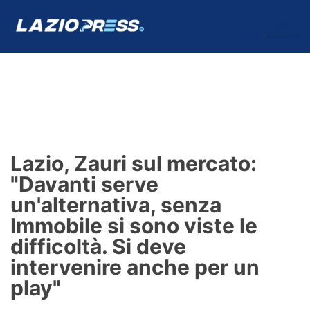
↓
Menu
Lazio
News
Lazio, Zauri sul mercato:
Formello
"Davanti serve
un'alternativa, senza
Infortuni
Immobile si sono viste le
Primavera
difficoltà. Si deve
intervenire anche per un
Calciomercato
play"
Lazio Women