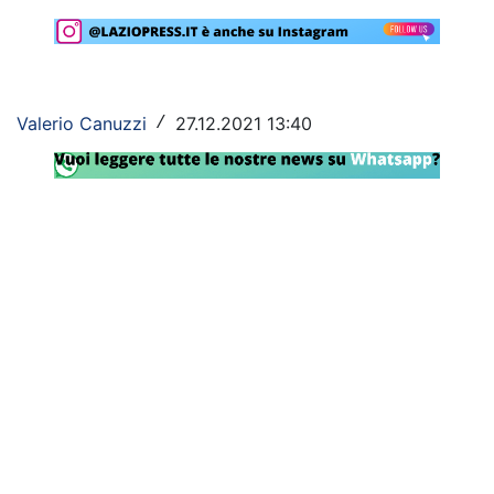
Rassegna Lazio
Social
Valerio Canuzzi
27.12.2021 13:40
/
Calcio
Serie A
Champions League
Europa League
Altri Sport
Formula 1
Tennis
Vela