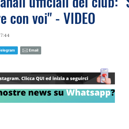
anali ufficiali del club: 
e con voi" - VIDEO
7:44
Telegram
Email