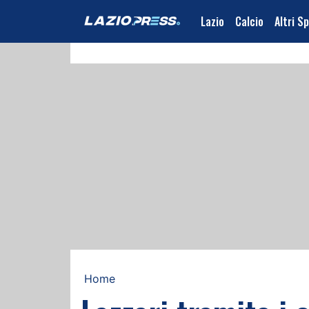
Lazio
Calcio
Altri S
Home