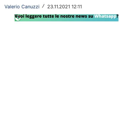
Valerio Canuzzi
23.11.2021 12:11
/
Rassegna Lazio
Social
Calcio
Serie A
Champions League
Europa League
Altri Sport
Formula 1
Tennis
Vela