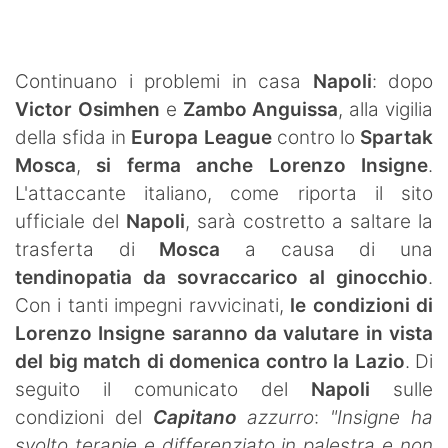
SHOP LAZIO
Contatti
Continuano i problemi in casa
Napoli
: dopo
Victor Osimhen
e
Zambo Anguissa
, alla vigilia
della sfida in
Europa League
contro lo
Spartak
Mosca
,
si ferma anche Lorenzo Insigne
.
L'attaccante italiano, come riporta il sito
ufficiale del
Napoli
, sarà costretto a saltare la
trasferta di
Mosca
a causa di una
tendinopatia da sovraccarico al ginocchio
.
Con i tanti impegni ravvicinati,
le condizioni di
Lorenzo Insigne saranno da valutare in vista
del big match di domenica contro la Lazio
. Di
seguito il comunicato del
Napoli
sulle
condizioni del
Capitano
azzurro
:
"Insigne ha
svolto terapie e differenziato in palestra e non