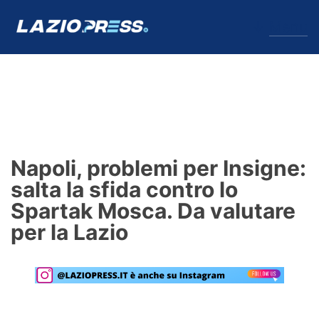
↓
Menu
Lazio
News
Napoli, problemi per Insigne:
Formello
salta la sfida contro lo
Spartak Mosca. Da valutare
Infortuni
per la Lazio
Primavera
Calciomercato
Lazio Women