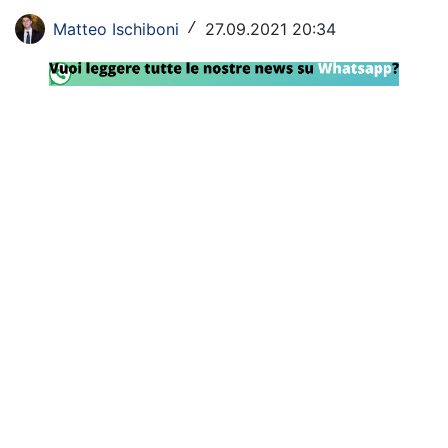
Rassegna Lazio
Matteo Ischiboni
27.09.2021 20:34
/
Social
Calcio
Serie A
Champions League
Europa League
Altri Sport
Formula 1
Tennis
Vela