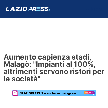
↓
Menu
Lazio
News
Aumento capienza stadi,
Formello
Malagò: "Impianti al 100%,
altrimenti servono ristori per
Infortuni
le società"
Primavera
Calciomercato
Lazio Women