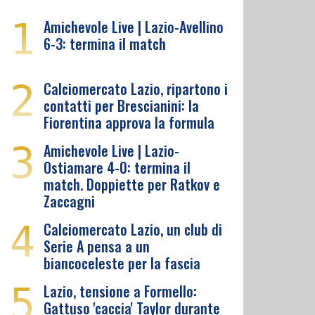
1
Amichevole Live | Lazio-Avellino
6-3: termina il match
2
Calciomercato Lazio, ripartono i
contatti per Brescianini: la
Fiorentina approva la formula
3
Amichevole Live | Lazio-
Ostiamare 4-0: termina il
match. Doppiette per Ratkov e
Zaccagni
4
Calciomercato Lazio, un club di
Serie A pensa a un
biancoceleste per la fascia
5
Lazio, tensione a Formello:
Gattuso 'caccia' Taylor durante