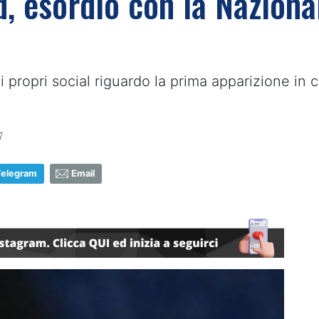
d, esordio con la Naziona
i propri social riguardo la prima apparizione in
7
Telegram
Email