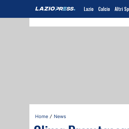
Lazio
Calcio
Altri S
Home
News
/