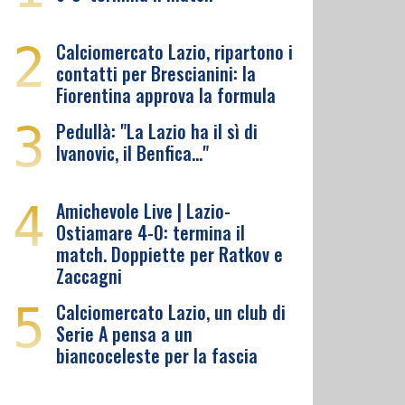
2
Calciomercato Lazio, ripartono i
contatti per Brescianini: la
Fiorentina approva la formula
3
Pedullà: "La Lazio ha il sì di
Ivanovic, il Benfica…"
4
Amichevole Live | Lazio-
Ostiamare 4-0: termina il
match. Doppiette per Ratkov e
Zaccagni
5
Calciomercato Lazio, un club di
Serie A pensa a un
biancoceleste per la fascia