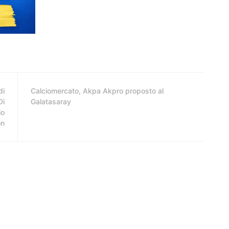
di
Calciomercato, Akpa Akpro proposto al
Di
Galatasaray
io
on