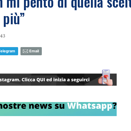
 mi pento di quella scelt
 più”
:43
Telegram
Email