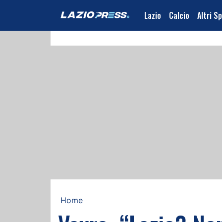
Lazio
Calcio
Altri S
Home