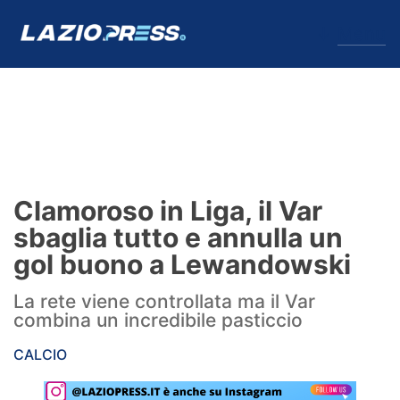
↓
Menu
Lazio
News
Clamoroso in Liga, il Var
Formello
sbaglia tutto e annulla un
gol buono a Lewandowski
Infortuni
La rete viene controllata ma il Var
Primavera
combina un incredibile pasticcio
Calciomercato
CALCIO
Lazio Women