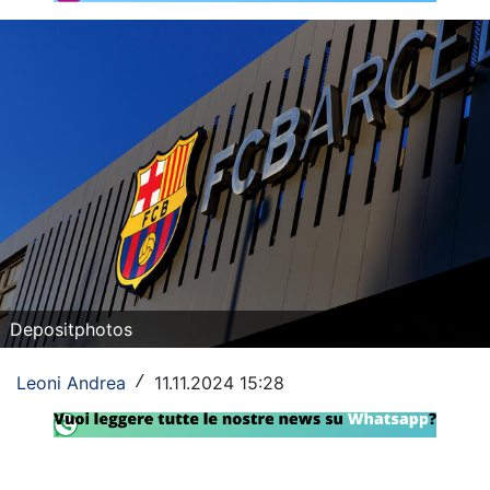
Rassegna Lazio
Social
Calcio
Serie A
Champions League
Europa League
Altri Sport
Depositphotos
Formula 1
Leoni Andrea
11.11.2024 15:28
/
Tennis
Vela