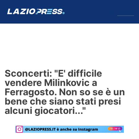
↓
Menu
Lazio
News
Sconcerti: "E' difficile
Formello
vendere Milinkovic a
Ferragosto. Non so se è un
Infortuni
bene che siano stati presi
Primavera
alcuni giocatori..."
Calciomercato
Lazio Women