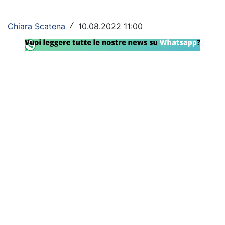
Rassegna Lazio
Chiara Scatena
10.08.2022 11:00
/
Social
Calcio
Serie A
Champions League
Europa League
Altri Sport
Formula 1
Tennis
Vela