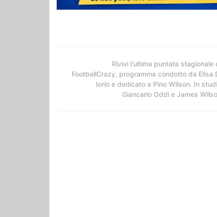
Rivivi l'ultima puntata stagionale 
FootballCrazy, programma condotto da Elisa 
Iorio e dedicato a Pino Wilson. In stud
Giancarlo Oddi e James Wils