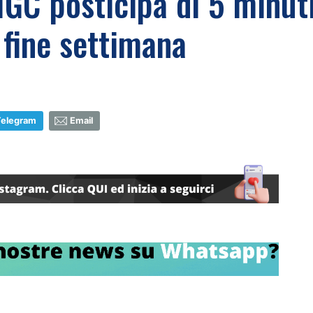
IGC posticipa di 5 minuti
fine settimana
Telegram
Email