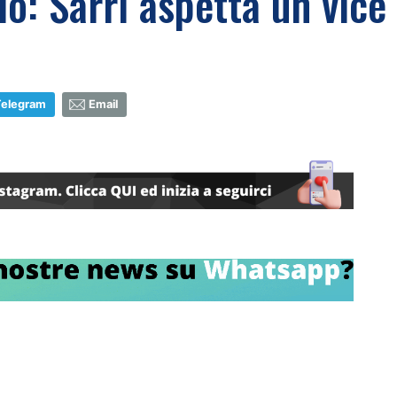
o: Sarri aspetta un vice
Telegram
Email