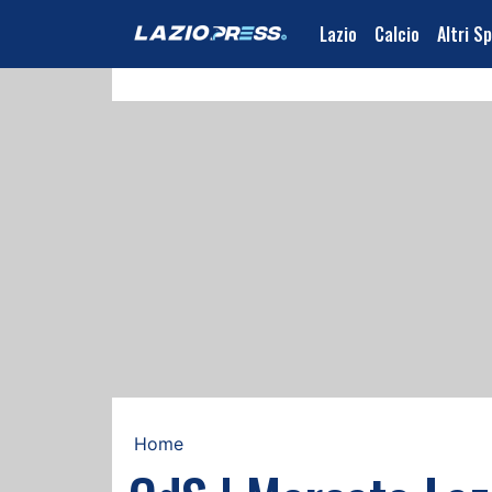
Lazio
Calcio
Altri S
Home