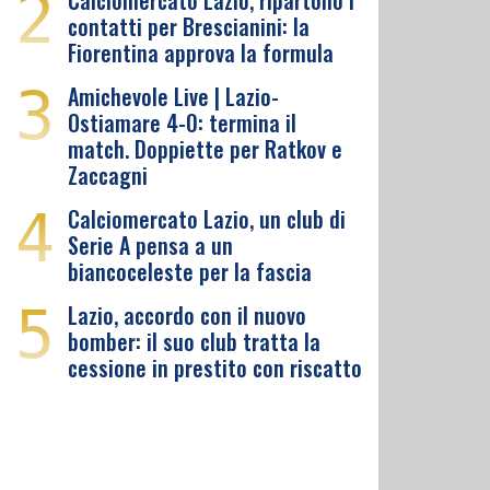
2
Calciomercato Lazio, ripartono i
contatti per Brescianini: la
Fiorentina approva la formula
3
Amichevole Live | Lazio-
Ostiamare 4-0: termina il
match. Doppiette per Ratkov e
Zaccagni
4
Calciomercato Lazio, un club di
Serie A pensa a un
biancoceleste per la fascia
5
Lazio, accordo con il nuovo
bomber: il suo club tratta la
cessione in prestito con riscatto