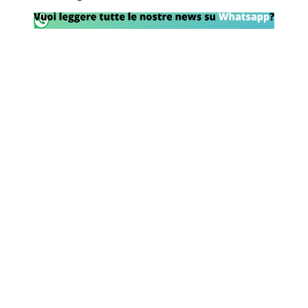
Rassegna Lazio
Social
Calcio
Serie A
Champions League
Europa League
Altri Sport
Formula 1
Tennis
Vela