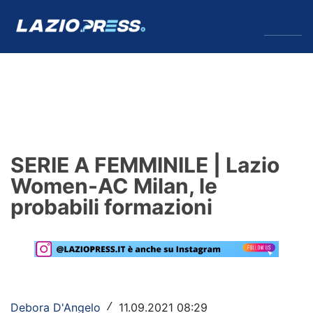
↓
Menu
Lazio
News
SERIE A FEMMINILE | Lazio
Formello
Women-AC Milan, le
probabili formazioni
Infortuni
Primavera
Calciomercato
Lazio Women
Debora D'Angelo
11.09.2021 08:29
/