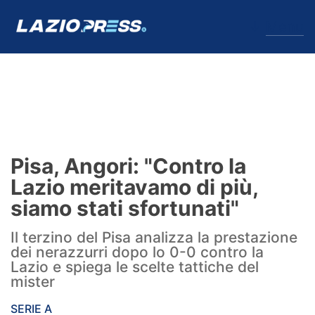
↓
Menu
Lazio
News
Pisa, Angori: "Contro la
Formello
Lazio meritavamo di più,
siamo stati sfortunati"
Infortuni
Il terzino del Pisa analizza la prestazione
Primavera
dei nerazzurri dopo lo 0-0 contro la
Lazio e spiega le scelte tattiche del
Calciomercato
mister
Lazio Women
SERIE A